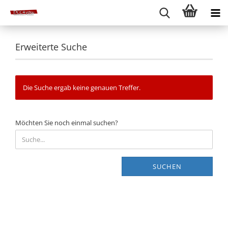
Erweiterte Suche
Die Suche ergab keine genauen Treffer.
MÖCHTEN
Möchten Sie noch einmal suchen?
SIE
NOCH
EINMAL
SUCHEN?
SUCHEN