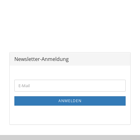
Newsletter-Anmeldung
WEITER
E-
ZUR
Mail
NEWSLETTER-
ANMELDUNG
ANMELDEN