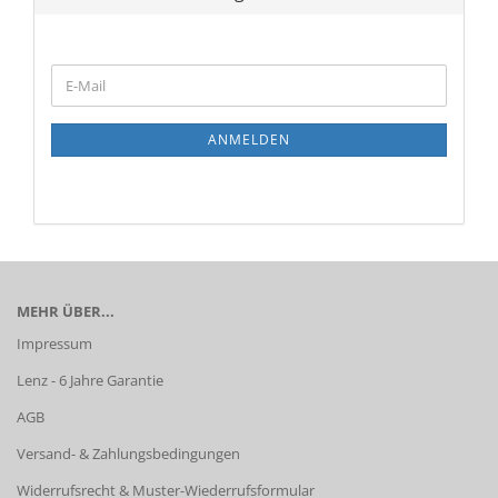
WEITER
E-
ZUR
Mail
NEWSLETTER-
ANMELDUNG
ANMELDEN
MEHR ÜBER...
Impressum
Lenz - 6 Jahre Garantie
AGB
Versand- & Zahlungsbedingungen
Widerrufsrecht & Muster-Wiederrufsformular