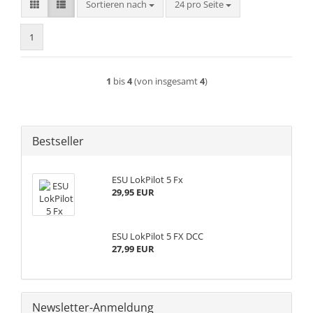
Sortieren nach
pro Seite
Sortieren nach
24 pro Seite
1
1
bis
4
(von insgesamt
4
)
Bestseller
ESU LokPilot 5 Fx
29,95 EUR
ESU LokPilot 5 FX DCC
27,99 EUR
Newsletter-Anmeldung