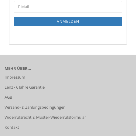
WEITER
E-
ZUR
Mail
NEWSLETTER-
ANMELDUNG
ANMELDEN
MEHR ÜBER...
Impressum
Lenz - 6 Jahre Garantie
AGB
Versand- & Zahlungsbedingungen
Widerrufsrecht & Muster-Wiederrufsformular
Kontakt