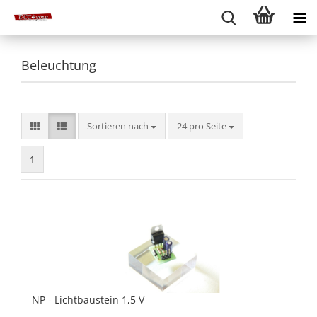
Beleuchtung
Sortieren nach
pro Seite
Sortieren nach
24 pro Seite
1
NP - Lichtbaustein 1,5 V