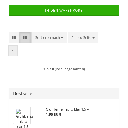
IN DEN WARENKORB
Sortieren nach
pro Seite
Sortieren nach
24 pro Seite
1
1
bis
8
(von insgesamt
8
)
Bestseller
Glühbirne micro klar 1,5 V
1,95 EUR