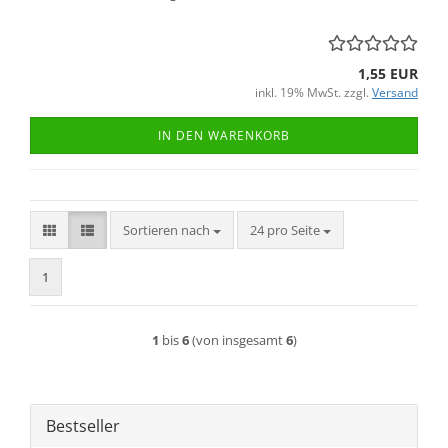
1,55 EUR
inkl. 19% MwSt. zzgl.
Versand
IN DEN WARENKORB
Sortieren nach
pro Seite
Sortieren nach
24 pro Seite
1
1
bis
6
(von insgesamt
6
)
Bestseller