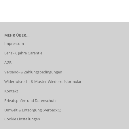
MEHR ÜBER...
Impressum
Lenz - 6 Jahre Garantie
AGB
Versand- & Zahlungsbedingungen
Widerrufsrecht & Muster-Wiederrufsformular
Kontakt
Privatsphäre und Datenschutz
Umwelt & Entsorgung (VerpackG)
Cookie Einstellungen