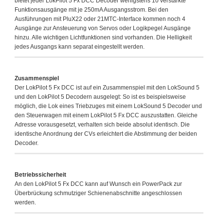
bietet jeder LokPilot 5 Fx DCC Decoder wenigstens 10 verstärkte
Funktionsausgänge mit je 250mA Ausgangsstrom. Bei den
Ausführungen mit PluX22 oder 21MTC-Interface kommen noch 4
Ausgänge zur Ansteuerung von Servos oder Logikpegel Ausgänge
hinzu. Alle wichtigen Lichtfunktionen sind vorhanden. Die Helligkeit
jedes Ausgangs kann separat eingestellt werden.
Zusammenspiel
Der LokPilot 5 Fx DCC ist auf ein Zusammenspiel mit den LokSound 5
und den LokPilot 5 Decodern ausgelegt: So ist es beispielsweise
möglich, die Lok eines Triebzuges mit einem LokSound 5 Decoder und
den Steuerwagen mit einem LokPilot 5 Fx DCC auszustatten. Gleiche
Adresse vorausgesetzt, verhalten sich beide absolut identisch. Die
identische Anordnung der CVs erleichtert die Abstimmung der beiden
Decoder.
Betriebssicherheit
An den LokPilot 5 Fx DCC kann auf Wunsch ein PowerPack zur
Überbrückung schmutziger Schienenabschnitte angeschlossen
werden.