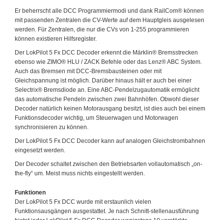
Er beherrscht alle DCC Programmiermodi und dank RailCom® können
mit passenden Zentralen die CV-Werte auf dem Hauptgleis ausgelesen
werden. Für Zentralen, die nur die CVs von 1-255 programmieren
können existieren Hilfsregister.
Der LokPilot 5 Fx DCC Decoder erkennt die Märklin® Bremsstrecken
ebenso wie ZIMO® HLU / ZACK Befehle oder das Lenz® ABC System.
Auch das Bremsen mit DCC-Bremsbausteinen oder mit
Gleichspannung ist möglich. Darüber hinaus hält er auch bei einer
Selectrix® Bremsdiode an. Eine ABC-Pendelzugautomatik ermöglicht
das automatische Pendeln zwischen zwei Bahnhöfen. Obwohl dieser
Decoder natürlich keinen Motorausgang besitzt, ist dies auch bei einem
Funktionsdecoder wichtig, um Steuerwagen und Motorwagen
synchronisieren zu können.
Der LokPilot 5 Fx DCC Decoder kann auf analogen Gleichstrombahnen
eingesetzt werden.
Der Decoder schaltet zwischen den Betriebsarten vollautomatisch „on-
the-fly“ um. Meist muss nichts eingestellt werden.
Funktionen
Der LokPilot 5 Fx DCC wurde mit erstaunlich vielen
Funktionsausgängen ausgestattet. Je nach Schnitt-stellenausführung