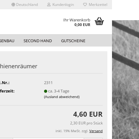
Deutschland
Kundenlogin
Merkzettel
Ihr Warenkorb
0,00 EUR
GENBAU
SECOND HAND
GUTSCHEINE
chienenräumer
.Nr.:
2311
ferzeit:
ca. 3-4 Tage
(Ausland abweichend)
4,60 EUR
2,30 EUR pro Stück
inkl. 19% MwSt. zzgl.
Versand