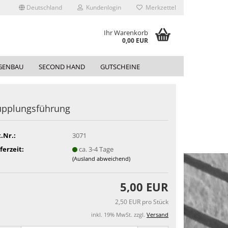
Deutschland
Kundenlogin
Merkzettel
Ihr Warenkorb
0,00 EUR
GENBAU
SECOND HAND
GUTSCHEINE
upplungsführung
.Nr.:
3071
ferzeit:
ca. 3-4 Tage
(Ausland abweichend)
5,00 EUR
2,50 EUR pro Stück
inkl. 19% MwSt. zzgl.
Versand