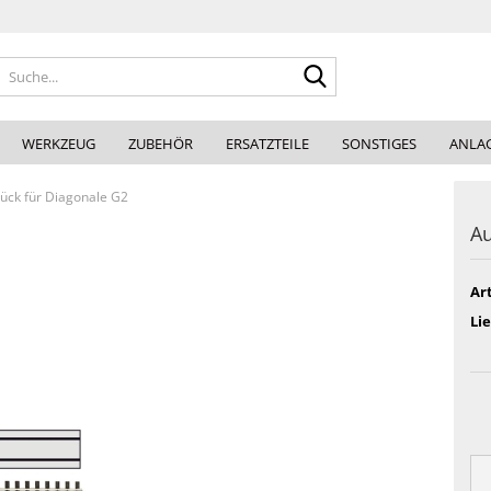
Suche...
WERKZEUG
ZUBEHÖR
ERSATZTEILE
SONSTIGES
ANLA
tück für Diagonale G2
Au
Art
Lie