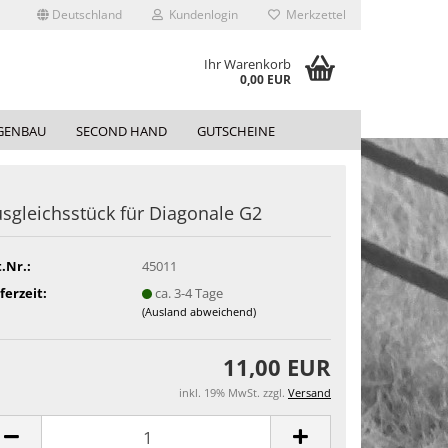
Deutschland
Kundenlogin
Merkzettel
Ihr Warenkorb
0,00 EUR
GENBAU
SECOND HAND
GUTSCHEINE
sgleichsstück für Diagonale G2
.Nr.:
45011
ferzeit:
ca. 3-4 Tage
(Ausland abweichend)
11,00 EUR
inkl. 19% MwSt. zzgl.
Versand