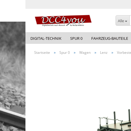
Alle
DIGITAL-TECHNIK
SPUR 0
FAHRZEUG-BAUTEILE
»
»
»
»
Startseite
Spur 0
Wagen
Lenz
Vorbeste