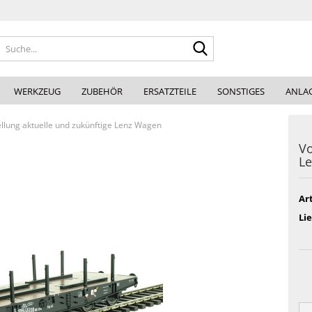
Suche...
WERKZEUG
ZUBEHÖR
ERSATZTEILE
SONSTIGES
ANLA
llung aktuelle und zukünftige Lenz Wagen
Vo
L
Art
Lie