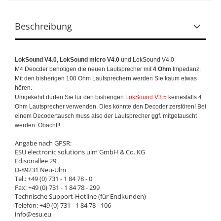
Beschreibung
LokSound V4.0
,
LokSound micro V4.0
und LokSound V4.0
M4 Deocder benötigen die neuen Lautsprecher mit
4 Ohm
Impedanz.
Mit den bisherigen 100 Ohm Lautsprechern werden Sie kaum etwas
hören.
Umgekehrt dürfen Sie für den bisherigen
LokSound V3.5
keinesfalls 4
Ohm Lautsprecher verwenden. Dies könnte den Decoder zerstören! Bei
einem Decodertausch muss also der Lautsprecher ggf. mitgetauscht
werden. Obacht!!
Angabe nach GPSR:
ESU electronic solutions ulm GmbH & Co. KG
Edisonallee 29
D-89231 Neu-Ulm
Tel.: +49 (0) 731 - 1 84 78 - 0
Fax: +49 (0) 731 - 1 84 78 - 299
Technische Support-Hotline (für Endkunden)
Telefon: +49 (0) 731 - 1 84 78 - 106
info@esu.eu