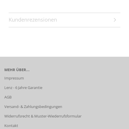
Kundenrezensionen
MEHR ÜBER...
Impressum
Lenz - 6 Jahre Garantie
AGB
Versand- & Zahlungsbedingungen
Widerrufsrecht & Muster-Wiederrufsformular
Kontakt