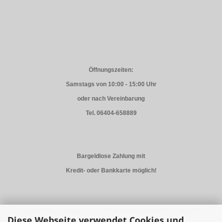
Öffnungszeiten:
Samstags von 10:00 - 15:00 Uhr
oder nach Vereinbarung
Tel. 06404-658889
Bargeldlose Zahlung mit
Kredit- oder Bankkarte möglich!
Unsere Verpackungen sind gem. Verpackunggesetz (VerpackG)
Diese Webseite verwendet Cookies und
registriert und lizensiert.